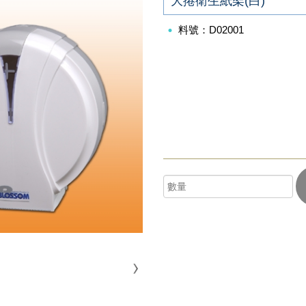
大捲衛生紙架(白)
料號：D02001